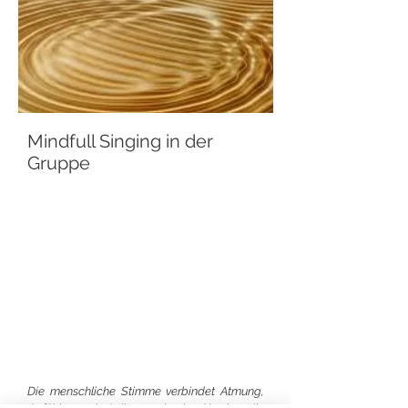
Mindfull Singing in der
Gruppe
Im Einklang mit sich selbst und den
anderen
Das Immunsystem stärken
Emotionen beleben oder beruhigen
Schwingungen deiner eigenen
Stimme erleben
Gruppe als gemeinsamen
Klangkörper erfahren
Die menschliche Stimme verbindet Atmung,