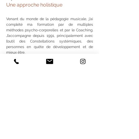
Une approche holistique
Venant du monde de la pédagogie musicale, j’ai
complété ma formation par de multiples
méthodes psycho-corporelles et par le Coaching.
J’accompagne depuis 1991, principalement avec
l’outil des Constellations systémiques, des
personnes en quête de développement et de
mieux être.
La diversité de mes compétences permet une
approche holistique des problématiques
abordées, autant personnelles, familiales que
professionnelles.
Mon background musical me donne de plus une
note intuitive, structurée et créative.
Depuis 2019
En résonance avec la Vie
Après avoir approfondi l’approche systémique, je
choisit en 2019 de renouer avec mon bagage
d’origine en me formant à la Sonothérapie afin